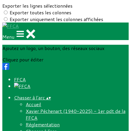
Exporter les lignes sélectionnées
Exporter toutes les colonnes
Exporter uniquement les colonnes affichées
Menu
Ajoutez un logo, un bouton, des réseaux sociaux
Cliquez pour éditer
FFCA
Chasser à l'arc
▴
▾
Accueil
Xavier Péchenart (1940-2025) - 1er pdt de la
FFCA
Réglementation