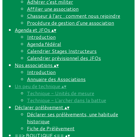
Adhérer c'est militer
Affilier une association
Chasseur à l'arc : comment nous rejoindre
Procédure de gestion d'une association
Agenda et JFOs
▴
▾
Introduction
Agenda fédéral
Calendrier Stages Instructeurs
Calendrier prévisionnel des JFOs
Nos associations
▴
▾
Introduction
Annuaire des Associations
Un peu de technique
▴
▾
Technique - Unités de mesure
Technique - L'archer dans la battue
Déclarer prélèvement
▴
▾
Déclarer ses prélèvements, une habitude
historique
Fiche de Prélèvement
==> BOUTIQUE <==
▴
▾