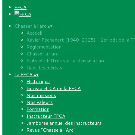
FFCA
Chasser à l'arc
▴
▾
Accueil
Xavier Péchenart (1940-2025) - 1er pdt de la 
Réglementation
Chasser à l'arc
Faits et chiffres sur la chasse à l'arc
Dans les médias
La FFCA
▴
▾
Historique
Bureau et CA de la FFCA
Nos missions
Nos valeurs
Formation
Instructeur FFCA
Jamboree annuel des instructeurs
Revue "Chasse à l'Arc"