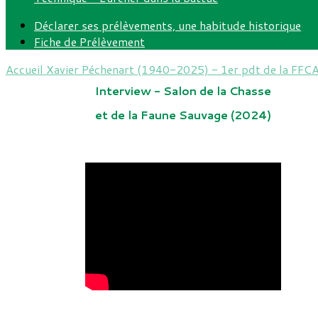
Déclarer ses prélèvements, une habitude historique
Fiche de Prélèvement
Accueil
Xavier Péchenart (1940-2025) - 1er pdt de la FFC
Interview - Salon de la Chasse
et de la Faune Sauvage (2024)