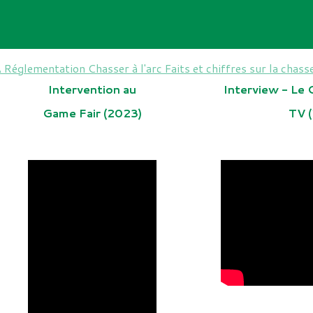
A
Réglementation
Chasser à l'arc
Faits et chiffres sur la chasse
Intervention au
Interview - Le 
Game Fair (2023)
TV 