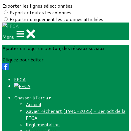
Exporter les lignes sélectionnées
Exporter toutes les colonnes
Exporter uniquement les colonnes affichées
Menu
Ajoutez un logo, un bouton, des réseaux sociaux
Cliquez pour éditer
FFCA
Chasser à l'arc
▴
▾
Accueil
Xavier Péchenart (1940-2025) - 1er pdt de la
FFCA
Réglementation